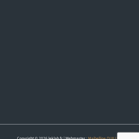
Copyright © 2026 leklab.fr | Webmaster :
Maibelline QUILLIET