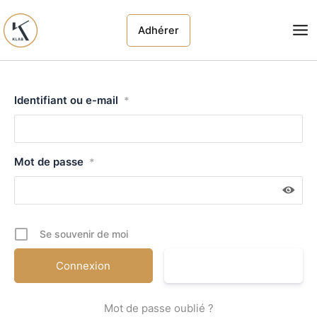
Aller
leklab.f
au
Adhérer
r
contenu
Identifiant ou e-mail
*
Mot de passe
*
Se souvenir de moi
S'inscrire
Mot de passe oublié ?