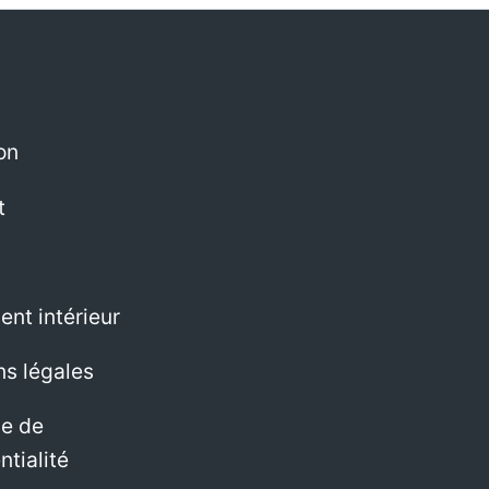
on
t
nt intérieur
ns légales
ue de
ntialité