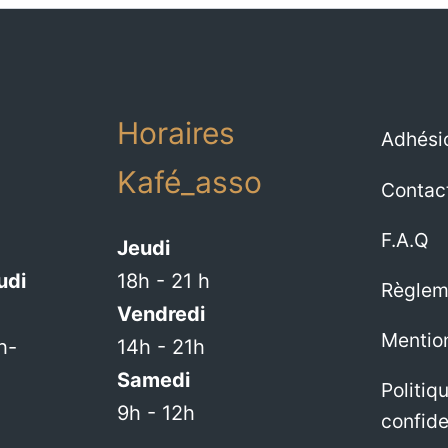
Horaires
Adhési
g
Kafé_asso
Contac
F.A.Q
Jeudi
udi
18h - 21 h
Règleme
Vendredi
Mentio
h-
14h - 21h
Samedi
Politiq
9h - 12h
confide